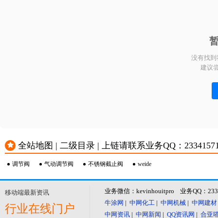
没有找到
建议
全站地图 | 二级目录 | 上链请联系业务QQ：23341571 或
调节阀
气动调节阀
不锈钢截止阀
weide
业务微信：kevinhouitpro 业务QQ：23
移动端最新资讯
牛涂网
|
中网化工
|
中网机械
|
中网建材
行业在线门户
中网资讯
|
中网新闻
|
QQ资讯网
|
合亚